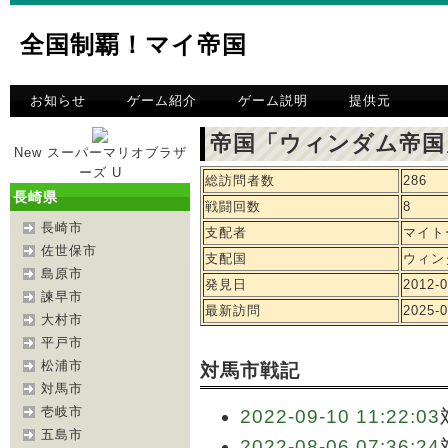
全国制覇！マイ帝国
お知らせ
ゲーム紹介
ゲーム説明
提供元
帝国「ウィンダム帝国
New スーパーマリオブラザ
ーズ U
総訪問者数
286
長崎県
戦闘回数
8
長崎市
支配者
マイト
佐世保市
支配国
ウィン
島原市
発見日
2012-0
諫早市
最新訪問
2025-0
大村市
平戸市
松浦市
対馬市戦記
対馬市
壱岐市
2022-09-10 11:22:03
五島市
2022-08-06 07:36:24