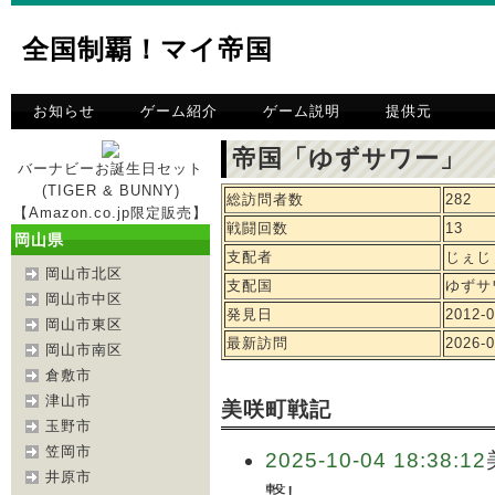
全国制覇！マイ帝国
お知らせ
ゲーム紹介
ゲーム説明
提供元
帝国「ゆずサワー」 
バーナビーお誕生日セット
(TIGER & BUNNY)
総訪問者数
282
【Amazon.co.jp限定販売】
戦闘回数
13
岡山県
支配者
じぇじ
岡山市北区
支配国
ゆずサ
岡山市中区
発見日
2012-0
岡山市東区
最新訪問
2026-0
岡山市南区
倉敷市
津山市
美咲町戦記
玉野市
笠岡市
2025-10-04 18:38:12
井原市
撃!