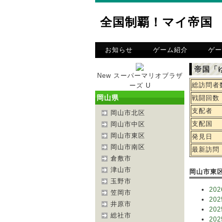
全国制覇！マイ帝国
お知らせ
ゲーム紹介
ゲー
帝国「
New スーパーマリオブラザ
総訪問者
ーズ U
岡山県
戦闘回数
支配者
岡山市北区
支配国
岡山市中区
岡山市東区
発見日
岡山市南区
最新訪問
倉敷市
津山市
岡山市東
玉野市
202
笠岡市
202
井原市
202
総社市
202