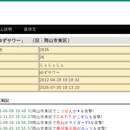
ム説明
提供元
ゆずサワー」 （旧：岡山市東区）
数
2635
26
じぇじぇじぇ
ゆずサワー
2012-04-28 19:18:32
2026-07-30 18:13:10
区戦記
6-06-09 18:48:31
岡山市東区で
こうせん
が
✈︎
を攻撃!
5-11-03 16:54:37
岡山市東区で
Z.A.F.T.
が
こずら
を攻撃!
5-08-26 19:56:39
岡山市東区で
死ね
が
ライダーV3
を攻撃!
5-06-01 10:55:37
岡山市東区で
豚河童王国
が
カッツ
を攻撃!