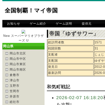
全国制覇！マイ帝国
お知らせ
ゲーム紹介
ゲーム説明
提供元
帝国「ゆずサワー」 
New スーパーマリオブラザ
ーズ U
総訪問者数
1571
岡山県
戦闘回数
31
岡山市北区
支配者
じぇじ
岡山市中区
支配国
ゆずサ
岡山市東区
発見日
2012-0
岡山市南区
最新訪問
2026-0
倉敷市
津山市
玉野市
和気町戦記
笠岡市
井原市
2026-02-07 16:18:20
総社市
を攻撃!