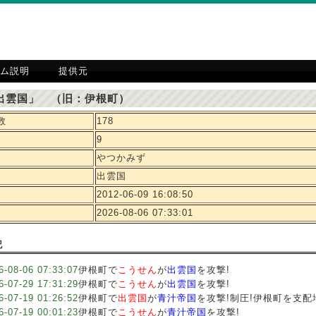
ム説明
提供元
出雲国」 （旧：伊根町）
数
178
9
やつかみず
出雲国
2012-06-09 16:08:50
2026-08-06 07:33:01
記
6-08-06 07:33:07
伊根町で
こうせん
が
出雲国
を攻撃!
6-07-29 17:31:29
伊根町で
こうせん
が
出雲国
を攻撃!
6-07-19 01:26:52
伊根町で
出雲国
が
青汁帝国
を攻撃!制圧!伊根町を支配
6-07-19 00:01:23
伊根町で
こうせん
が
青汁帝国
を攻撃!