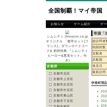
全国制覇！マイ帝国
お知らせ
ゲーム紹介
ゲー
帝国「
シムシティ (Amazon.co.jp
総訪問者
オリジナル 「都市セット(フ
ランス)」ダウンロードコー
戦闘回数
ド& 初回特典:『シムシティ
支配者
ヒーロー&悪党セット』付
支配国
き)
発見日
京都府
最新訪問
京都市北区
京都市上京区
伊根町戦
京都市左京区
京都市中京区
202
京都市東山区
202
京都市下京区
202
202
京都市南区