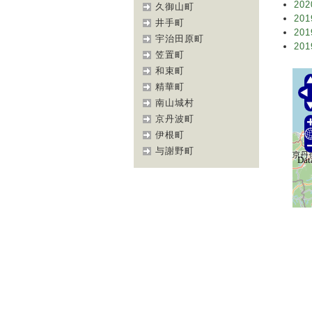
202
久御山町
201
井手町
201
宇治田原町
201
笠置町
和束町
精華町
南山城村
京丹波町
伊根町
与謝野町