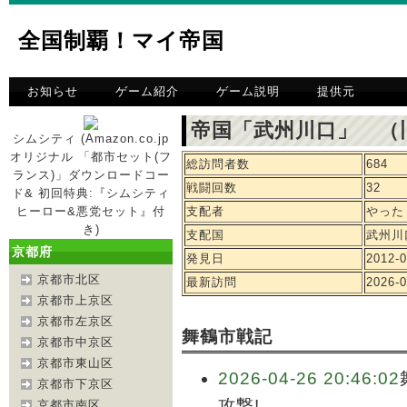
全国制覇！マイ帝国
お知らせ
ゲーム紹介
ゲーム説明
提供元
帝国「武州川口」 （
シムシティ (Amazon.co.jp
オリジナル 「都市セット(フ
総訪問者数
684
ランス)」ダウンロードコー
戦闘回数
32
ド& 初回特典:『シムシティ
ヒーロー&悪党セット』付
支配者
やった
き)
支配国
武州川
京都府
発見日
2012-0
京都市北区
最新訪問
2026-0
京都市上京区
京都市左京区
舞鶴市戦記
京都市中京区
京都市東山区
2026-04-26 20:46:02
京都市下京区
攻撃!
京都市南区