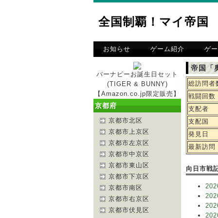
全国制覇！マイ帝国
お知らせ
ゲーム紹介
ゲー
帝国「
バーナビーお誕生日セット
総訪問者
(TIGER & BUNNY)
【Amazon.co.jp限定販売】
戦闘回数
京都府
支配者
京都市北区
支配国
京都市上京区
発見日
京都市左京区
最新訪問
京都市中京区
京都市東山区
向日市戦
京都市下京区
202
京都市南区
202
京都市右京区
202
京都市伏見区
202