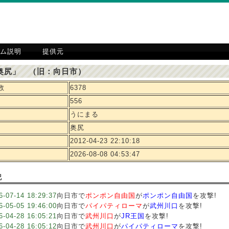
ム説明
提供元
奥尻」 （旧：向日市）
数
6378
556
うにまる
奥尻
2012-04-23 22:10:18
2026-08-08 04:53:47
記
6-07-14 18:29:37
向日市で
ポンポン自由国
が
ポンポン自由国
を攻撃!
6-05-05 19:46:00
向日市で
パイパティローマ
が
武州川口
を攻撃!
6-04-28 16:05:21
向日市で
武州川口
が
JR王国
を攻撃!
6-04-28 16:05:12
向日市で
武州川口
が
パイパティローマ
を攻撃!