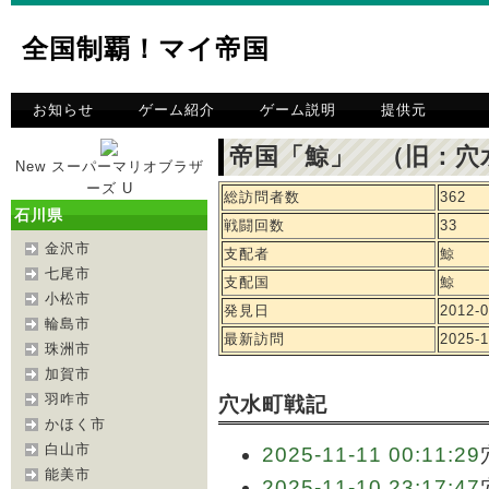
全国制覇！マイ帝国
お知らせ
ゲーム紹介
ゲーム説明
提供元
帝国「鯨」 （旧：穴
New スーパーマリオブラザ
ーズ U
総訪問者数
362
石川県
戦闘回数
33
金沢市
支配者
鯨
七尾市
支配国
鯨
小松市
発見日
2012-0
輪島市
最新訪問
2025-1
珠洲市
加賀市
羽咋市
穴水町戦記
かほく市
白山市
2025-11-11 00:11:29
能美市
2025-11-10 23:17:47