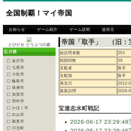
全国制覇！マイ帝国
お知らせ
ゲーム紹介
ゲーム説明
提供元
帝国「取手」 （旧：
とびだせ どうぶつの森
石川県
総訪問者数
253
戦闘回数
39
金沢市
七尾市
支配者
取手
小松市
支配国
取手
輪島市
発見日
2012-0
珠洲市
最新訪問
2026-0
加賀市
羽咋市
宝達志水町戦記
かほく市
白山市
2026-06-17 23:29:48
能美市
川北町
2026-06-17 23:29:46