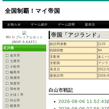
全国制覇！マイ帝国
お知らせ
ゲーム紹介
ゲーム説明
提供元
帝国「アジランド」 
Wii U プレミアムセット
(WUP-S-KAFC)
総訪問者数
1125
石川県
戦闘回数
94
金沢市
支配者
あじへ
七尾市
支配国
アジラ
小松市
発見日
2012-0
輪島市
最新訪問
2026-0
珠洲市
加賀市
羽咋市
白山市戦記
かほく市
白山市
2026-08-06 11:52:43
能美市
2026-08-06 07:55:37