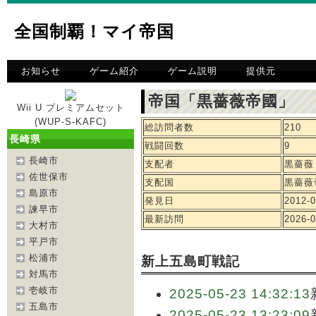
全国制覇！マイ帝国
お知らせ
ゲーム紹介
ゲーム説明
提供元
帝国「黒薔薇帝國」 
Wii U プレミアムセット
(WUP-S-KAFC)
総訪問者数
210
長崎県
戦闘回数
9
長崎市
支配者
黒薔薇
佐世保市
支配国
黒薔薇
島原市
発見日
2012-0
諫早市
最新訪問
2026-0
大村市
平戸市
松浦市
新上五島町戦記
対馬市
壱岐市
2025-05-23 14:32:13
五島市
2025-05-23 13:23:09