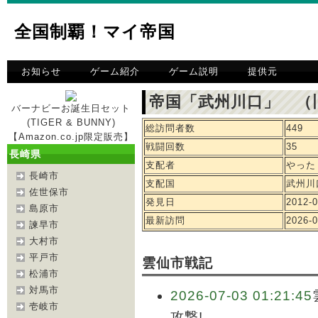
全国制覇！マイ帝国
お知らせ
ゲーム紹介
ゲーム説明
提供元
帝国「武州川口」 （
バーナビーお誕生日セット
(TIGER & BUNNY)
総訪問者数
449
【Amazon.co.jp限定販売】
戦闘回数
35
長崎県
支配者
やった
長崎市
支配国
武州川
佐世保市
発見日
2012-0
島原市
最新訪問
2026-0
諫早市
大村市
平戸市
雲仙市戦記
松浦市
対馬市
2026-07-03 01:21:45
壱岐市
攻撃!