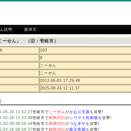
ム説明
提供元
こーせん」 （旧：壱岐市）
数
103
9
こーせん
こーせん
2012-06-03 17:29:48
2025-08-24 12:11:37
記
5-05-20 11:52:27
壱岐市で
こーせん
が
かおり王国
を攻撃!
5-02-28 11:23:08
壱岐市で
武州川口
が
シウマイ共和国
を攻撃!
5-02-28 08:58:44
壱岐市で
武州川口
が
つなぎや
を攻撃!
5-02-28 08:58:37
壱岐市で
武州川口
が
龍王帝国
を攻撃!