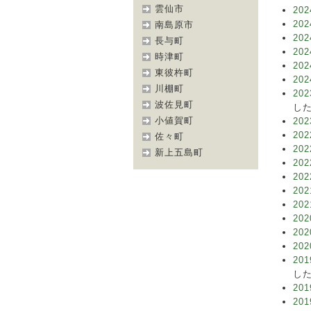
雲仙市
202
202
南島原市
202
長与町
202
時津町
202
東彼杵町
202
川棚町
202
波佐見町
した
小値賀町
202
202
佐々町
202
新上五島町
202
202
202
202
202
202
202
201
した
201
201