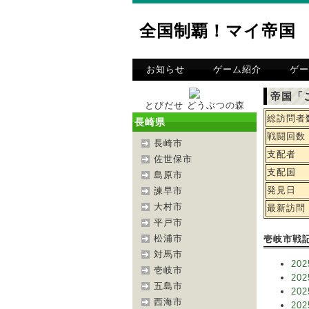
全国制覇！マイ帝国
お知らせ
ゲーム紹介
ゲー
帝国「
とびだせ どうぶつの森
総訪問者
長崎県
戦闘回数
長崎市
支配者
佐世保市
支配国
島原市
発見日
諫早市
大村市
最新訪問
平戸市
松浦市
壱岐市戦
対馬市
202
壱岐市
202
五島市
202
西海市
202