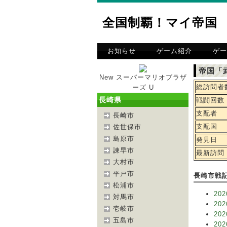
全国制覇！マイ帝国
お知らせ
ゲーム紹介
ゲー
帝国「
New スーパーマリオブラザ
総訪問者
ーズ U
長崎県
戦闘回数
支配者
長崎市
支配国
佐世保市
島原市
発見日
諫早市
最新訪問
大村市
平戸市
長崎市戦
松浦市
202
対馬市
202
壱岐市
202
五島市
202