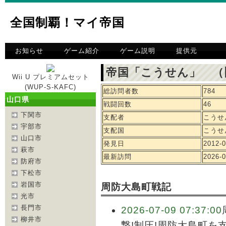
全国制覇！マイ帝国
お知らせ
ゲーム紹介
ゲーム説明
提供元
帝国「こうせん」 （
Wii U プレミアムセット
(WUP-S-KAFC)
総訪問者数
784
山口県
戦闘回数
46
下関市
支配者
こうせ
宇部市
支配国
こうせ
山口市
発見日
2012-0
萩市
最新訪問
2026-0
防府市
下松市
岩国市
周防大島町戦記
光市
長門市
2026-07-09 07:37:00
柳井市
撃!制圧!周防大島町を