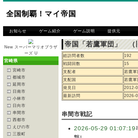
全国制覇！マイ帝国
お知らせ
ゲーム紹介
ゲーム説明
提供元
帝国「若鷹軍団」 （
New スーパーマリオブラザ
ーズ U
総訪問者数
192
宮崎県
戦闘回数
15
宮崎市
支配者
若鷹軍
都城市
支配国
若鷹軍
延岡市
発見日
2012-0
日南市
最新訪問
2026-0
小林市
日向市
串間市
串間市戦記
西都市
えびの市
2026-05-29 01:07:19
三股町
撃!