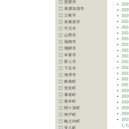
恵那市
202
美濃加茂市
202
土岐市
202
202
各務原市
202
可児市
202
山県市
202
瑞穂市
202
飛騨市
202
本巣市
202
郡上市
202
202
下呂市
202
海津市
202
岐南町
202
笠松町
202
養老町
202
垂井町
202
関ケ原町
202
202
神戸町
201
輪之内町
した
安八町