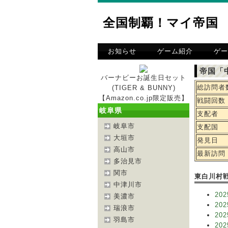
全国制覇！マイ帝国
お知らせ
ゲーム紹介
ゲー
帝国「
バーナビーお誕生日セット
総訪問者
(TIGER & BUNNY)
【Amazon.co.jp限定販売】
戦闘回数
岐阜県
支配者
岐阜市
支配国
大垣市
発見日
高山市
最新訪問
多治見市
関市
東白川村
中津川市
202
美濃市
202
瑞浪市
202
羽島市
202