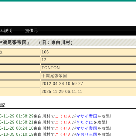
ム説明
提供元
中濃尾張帝国」 （旧：東白川村）
数
166
12
TONTON
中濃尾張帝国
2012-04-28 10:59:27
2025-11-29 06:11:11
戦記
5-11-29 01:58:29
東白川村で
こうせん
が
マサイ帝国
を攻撃!
5-11-29 01:58:21
東白川村で
こうせん
が
きたぐに
を攻撃!
5-11-28 08:24:10
東白川村で
こうせん
が
マサイ帝国
を攻撃!
5-10-05 07:10:19
東白川村で
こうせん
が
かおり王国
を攻撃!