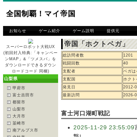
全国制覇！マイ帝国
お知らせ
ゲーム紹介
ゲーム説明
提供元
帝国「ホクトベガ」 
スーパーロボット大戦UX
(初回封入特典:「キャンペー
総訪問者数
1201
ンMAP」&「ツメスパ」を
戦闘回数
40
ダウンロードできるダウン
ロードコード 同梱)
支配者
ベガは
山梨県
支配国
ホクト
発見日
2012-0
甲府市
富士吉田市
最新訪問
2026-0
都留市
山梨市
富士河口湖町戦記
大月市
韮崎市
2025-11-29 23:55:09
南アルプス市
撃!