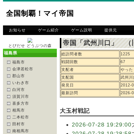
全国制覇！マイ帝国
お知らせ
ゲーム紹介
ゲーム説明
提供元
帝国「武州川口」 （
とびだせ どうぶつの森
福島県
総訪問者数
1225
戦闘回数
67
福島市
会津若松市
支配者
やった
郡山市
支配国
武州川
いわき市
発見日
2012-0
白河市
最新訪問
2026-0
須賀川市
喜多方市
大玉村戦記
相馬市
二本松市
2026-07-28 19:29:00
田村市
南相馬市
2026-07-28 19:28:58