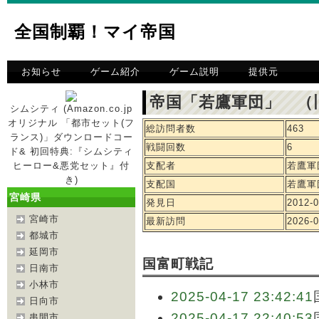
全国制覇！マイ帝国
お知らせ
ゲーム紹介
ゲーム説明
提供元
帝国「若鷹軍団」 （
シムシティ (Amazon.co.jp
オリジナル 「都市セット(フ
総訪問者数
463
ランス)」ダウンロードコー
戦闘回数
6
ド& 初回特典:『シムシティ
ヒーロー&悪党セット』付
支配者
若鷹軍
き)
支配国
若鷹軍
宮崎県
発見日
2012-0
宮崎市
最新訪問
2026-0
都城市
延岡市
国富町戦記
日南市
小林市
2025-04-17 23:42:41
日向市
2025-04-17 22:40:53
串間市