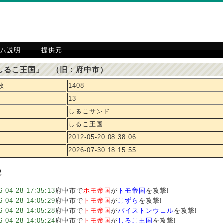
ム説明
提供元
しるこ王国」 （旧：府中市）
数
1408
13
しるこサンド
しるこ王国
2012-05-20 08:38:06
2026-07-30 18:15:55
記
6-04-28 17:35:13
府中市で
ホモ帝国
が
トモ帝国
を攻撃!
6-04-28 14:05:29
府中市で
トモ帝国
が
こずら
を攻撃!
6-04-28 14:05:28
府中市で
トモ帝国
が
バイストンウェル
を攻撃!
6-04-28 14:05:24
府中市で
トモ帝国
が
しるこ王国
を攻撃!