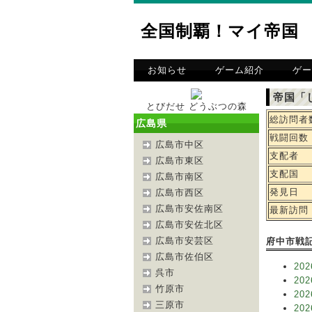
全国制覇！マイ帝国
お知らせ
ゲーム紹介
ゲー
帝国「
とびだせ どうぶつの森
総訪問者
広島県
戦闘回数
広島市中区
支配者
広島市東区
支配国
広島市南区
発見日
広島市西区
広島市安佐南区
最新訪問
広島市安佐北区
広島市安芸区
府中市戦
広島市佐伯区
202
呉市
202
竹原市
202
三原市
202