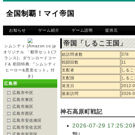
全国制覇！マイ帝国
お知らせ
ゲーム紹介
ゲーム説明
提供元
帝国「しるこ王国」 
シムシティ (Amazon.co.jp
オリジナル 「都市セット(フ
総訪問者数
378
ランス)」ダウンロードコー
戦闘回数
11
ド& 初回特典:『シムシティ
ヒーロー&悪党セット』付
支配者
しるこ
き)
支配国
しるこ
広島県
発見日
2012-0
広島市中区
最新訪問
2026-0
広島市東区
広島市南区
神石高原町戦記
広島市西区
広島市安佐南区
2026-07-29 17:25:20
広島市安佐北区
撃!
広島市安芸区