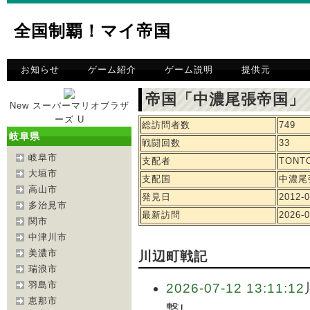
全国制覇！マイ帝国
お知らせ
ゲーム紹介
ゲーム説明
提供元
帝国「中濃尾張帝国」
New スーパーマリオブラザ
ーズ U
総訪問者数
749
岐阜県
戦闘回数
33
岐阜市
支配者
TONT
大垣市
支配国
中濃尾
高山市
発見日
2012-0
多治見市
最新訪問
2026-0
関市
中津川市
美濃市
川辺町戦記
瑞浪市
羽島市
2026-07-12 13:11:12
恵那市
撃!