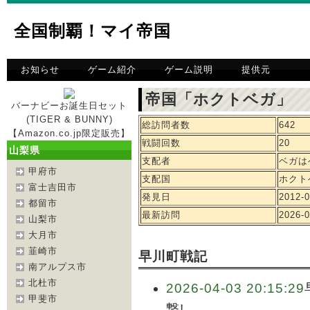
全国制覇！マイ帝国
お知らせ
ゲーム紹介
ゲーム説明
提供元
帝国「ホクトベガ」 
バーナビーお誕生日セット
(TIGER & BUNNY)
総訪問者数
642
【Amazon.co.jp限定販売】
戦闘回数
20
山梨県
支配者
ベガは
甲府市
支配国
ホクト
富士吉田市
発見日
2012-0
都留市
最新訪問
2026-0
山梨市
大月市
韮崎市
早川町戦記
南アルプス市
北杜市
2026-04-03 20:15:29
甲斐市
撃!