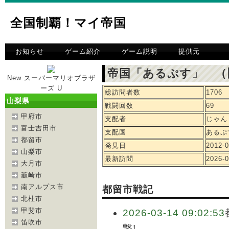
全国制覇！マイ帝国
お知らせ
ゲーム紹介
ゲーム説明
提供元
帝国「あるぷす」 （
New スーパーマリオブラザ
ーズ U
総訪問者数
1706
山梨県
戦闘回数
69
甲府市
支配者
じゃん
富士吉田市
支配国
あるぷ
都留市
発見日
2012-0
山梨市
最新訪問
2026-0
大月市
韮崎市
南アルプス市
都留市戦記
北杜市
甲斐市
2026-03-14 09:02:53
笛吹市
撃!