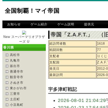
全国制覇！マイ帝国
お知らせ
ゲーム紹介
ゲーム説明
提供元
帝国「Z.A.F.T.」 
New スーパーマリオブラザ
ーズ U
総訪問者数
1618
香川県
戦闘回数
77
高松市
支配者
りくじ
丸亀市
支配国
Z.A.F.
坂出市
発見日
2012-0
善通寺市
最新訪問
2026-0
観音寺市
さぬき市
東かがわ市
宇多津町戦記
三豊市
土庄町
2026-08-01 21:04:29
小豆島町
2026-01-23 17:54:55