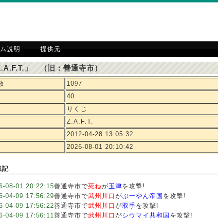
ム説明
提供元
.A.F.T.」 （旧：善通寺市）
数
1097
40
りくじ
Z.A.F.T.
2012-04-28 13:05:32
2026-08-01 20:10:42
戦記
6-08-01 20:22:15
善通寺市で
死ね
が
玉津
を攻撃!
6-04-09 17:56:29
善通寺市で
武州川口
が
ぷーやん帝国
を攻撃!
6-04-09 17:56:22
善通寺市で
武州川口
が
取手
を攻撃!
6-04-09 17:56:11
善通寺市で
武州川口
が
シウマイ共和国
を攻撃!