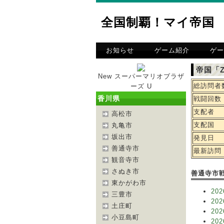
全国制覇！マイ帝国
お知らせ
ゲーム紹介
ゲー
帝国「Z
New スーパーマリオブラザ
総訪問者
ーズ U
香川県
戦闘回数
支配者
高松市
支配国
丸亀市
坂出市
発見日
善通寺市
最新訪問
観音寺市
さぬき市
善通寺市
東かがわ市
202
三豊市
202
土庄町
202
小豆島町
202