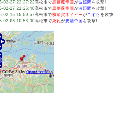
5-02-27 22:27:22
高松市で
黒薔薇帝國
が
波照間
を攻撃!
5-02-27 21:26:48
高松市で
黒薔薇帝國
が
波照間
を攻撃!
5-02-15 15:59:57
高松市で
横須賀ネイビー
が
こずら
を攻撃!
5-02-06 10:53:00
高松市で
死ね
が
麦酒帝国
を攻撃!