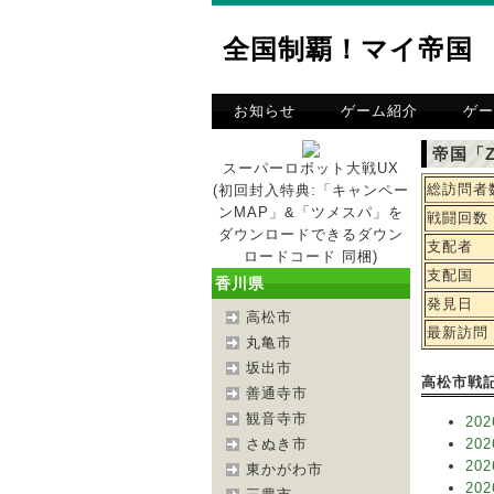
全国制覇！マイ帝国
お知らせ
ゲーム紹介
ゲー
帝国「Z
スーパーロボット大戦UX
総訪問者
(初回封入特典:「キャンペー
ンMAP」&「ツメスパ」を
戦闘回数
ダウンロードできるダウン
支配者
ロードコード 同梱)
支配国
香川県
発見日
高松市
最新訪問
丸亀市
坂出市
高松市戦
善通寺市
観音寺市
202
さぬき市
202
202
東かがわ市
202