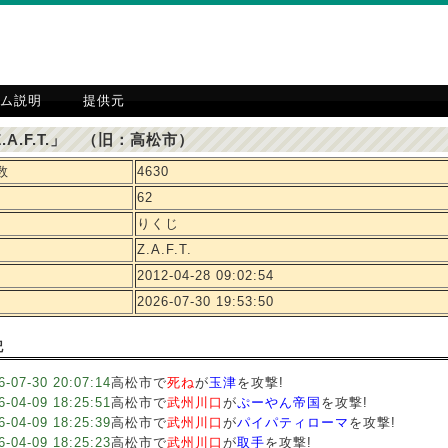
ム説明
提供元
.A.F.T.」 （旧：高松市）
数
4630
62
りくじ
Z.A.F.T.
2012-04-28 09:02:54
2026-07-30 19:53:50
記
6-07-30 20:07:14
高松市で
死ね
が
玉津
を攻撃!
6-04-09 18:25:51
高松市で
武州川口
が
ぷーやん帝国
を攻撃!
6-04-09 18:25:39
高松市で
武州川口
が
パイパティローマ
を攻撃!
6-04-09 18:25:23
高松市で
武州川口
が
取手
を攻撃!