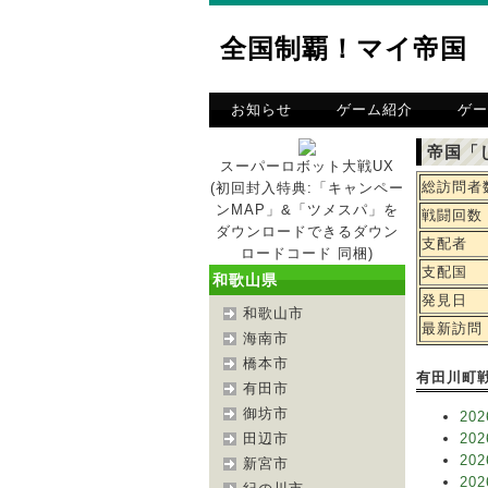
全国制覇！マイ帝国
お知らせ
ゲーム紹介
ゲー
帝国「
スーパーロボット大戦UX
総訪問者
(初回封入特典:「キャンペー
ンMAP」&「ツメスパ」を
戦闘回数
ダウンロードできるダウン
支配者
ロードコード 同梱)
支配国
和歌山県
発見日
和歌山市
最新訪問
海南市
橋本市
有田川町
有田市
御坊市
202
田辺市
202
202
新宮市
202