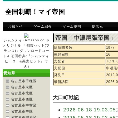
全国制覇！マイ帝国
お知らせ
ゲーム紹介
ゲーム説明
提供元
帝国「中濃尾張帝国」
シムシティ (Amazon.co.jp
オリジナル 「都市セット(フ
総訪問者数
1977
ランス)」ダウンロードコー
戦闘回数
16
ド& 初回特典:『シムシティ
ヒーロー&悪党セット』付
支配者
TONT
き)
支配国
中濃尾
愛知県
発見日
2012-0
名古屋市千種区
最新訪問
2026-0
名古屋市東区
名古屋市北区
大口町戦記
名古屋市西区
名古屋市中村区
2026-06-18 19:03:05
名古屋市中区
2026-06-18 19:02:58
名古屋市昭和区