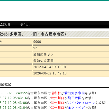
ム説明
提供元
愛知知多帝国」 （旧：名古屋市南区）
数
9000
92
愛知知多ヤン
愛知知多帝国
2012-04-24 07:13:01
2026-08-02 13:49:18
南区戦記
6-08-02 13:49:22
名古屋市南区で
昭和村
が
愛知知多帝国
を攻撃!
6-07-12 08:43:16
名古屋市南区で
武州川口
が
龍王帝国
を攻撃!
6-07-12 08:43:06
名古屋市南区で
武州川口
が
パイパティローマ
を攻撃!
6-07-12 08:43:04
名古屋市南区で
武州川口
が
ホクトベガ
を攻撃!