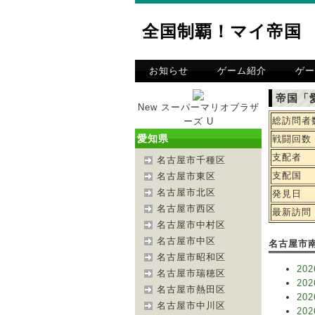
全国制覇！マイ帝国
お知らせ
ゲーム紹介
ゲー
帝国「
New スーパーマリオブラザ
総訪問者
ーズ U
愛知県
戦闘回数
支配者
名古屋市千種区
支配国
名古屋市東区
名古屋市北区
発見日
名古屋市西区
最新訪問
名古屋市中村区
名古屋市中区
名古屋市
名古屋市昭和区
202
名古屋市瑞穂区
202
名古屋市熱田区
202
名古屋市中川区
202