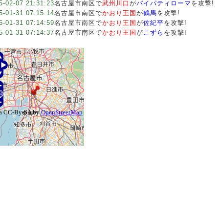
5-02-07 21:31:23
名古屋市南区で
武州川口
が
パイパティローマ
を攻撃!
5-01-31 07:15:14
名古屋市南区で
かおり王国
が
鶴馬
を攻撃!
5-01-31 07:14:59
名古屋市南区で
かおり王国
が
佐紀平
を攻撃!
5-01-31 07:14:37
名古屋市南区で
かおり王国
が
こずら
を攻撃!