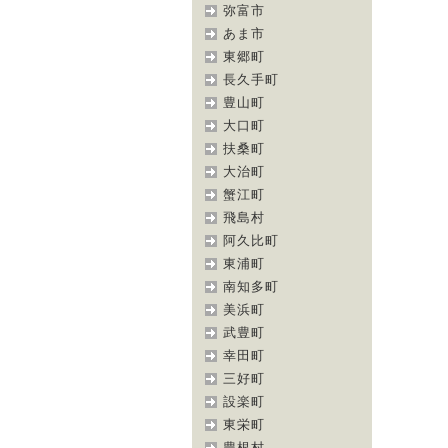
弥富市
あま市
東郷町
長久手町
豊山町
大口町
扶桑町
大治町
蟹江町
飛島村
阿久比町
東浦町
南知多町
美浜町
武豊町
幸田町
三好町
設楽町
東栄町
豊根村