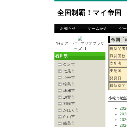
全国制覇！マイ帝国
お知らせ
ゲーム紹介
ゲー
帝国「
New スーパーマリオブラザ
総訪問者
ーズ U
石川県
戦闘回数
支配者
金沢市
支配国
七尾市
小松市
発見日
輪島市
最新訪問
珠洲市
加賀市
小松市戦
羽咋市
202
かほく市
202
白山市
202
能美市
202