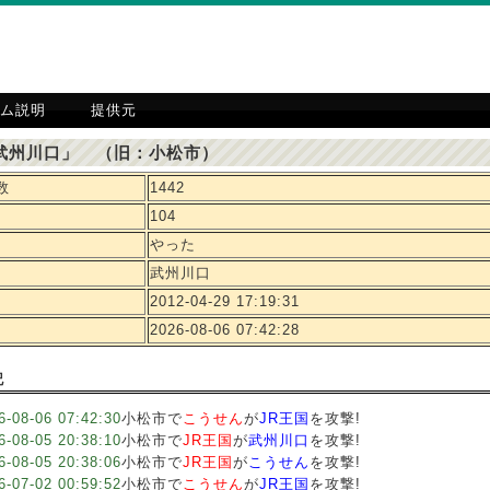
ム説明
提供元
武州川口」 （旧：小松市）
数
1442
104
やった
武州川口
2012-04-29 17:19:31
2026-08-06 07:42:28
記
6-08-06 07:42:30
小松市で
こうせん
が
JR王国
を攻撃!
6-08-05 20:38:10
小松市で
JR王国
が
武州川口
を攻撃!
6-08-05 20:38:06
小松市で
JR王国
が
こうせん
を攻撃!
6-07-02 00:59:52
小松市で
こうせん
が
JR王国
を攻撃!