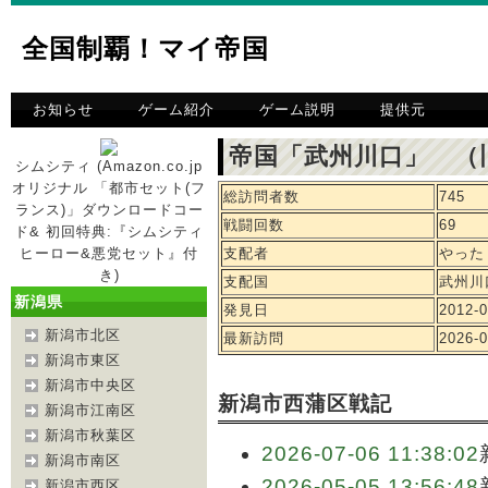
全国制覇！マイ帝国
お知らせ
ゲーム紹介
ゲーム説明
提供元
帝国「武州川口」 （
シムシティ (Amazon.co.jp
オリジナル 「都市セット(フ
総訪問者数
745
ランス)」ダウンロードコー
戦闘回数
69
ド& 初回特典:『シムシティ
ヒーロー&悪党セット』付
支配者
やった
き)
支配国
武州川
新潟県
発見日
2012-0
新潟市北区
最新訪問
2026-0
新潟市東区
新潟市中央区
新潟市西蒲区戦記
新潟市江南区
新潟市秋葉区
2026-07-06 11:38:02
新潟市南区
2026-05-05 13:56:48
新潟市西区