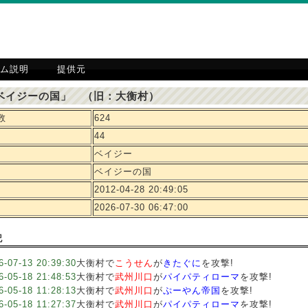
ム説明
提供元
ベイジーの国」 （旧：大衡村）
数
624
44
ベイジー
ベイジーの国
2012-04-28 20:49:05
2026-07-30 06:47:00
記
6-07-13 20:39:30
大衡村で
こうせん
が
きたぐに
を攻撃!
6-05-18 21:48:53
大衡村で
武州川口
が
パイパティローマ
を攻撃!
6-05-18 11:28:13
大衡村で
武州川口
が
ぷーやん帝国
を攻撃!
6-05-18 11:27:37
大衡村で
武州川口
が
パイパティローマ
を攻撃!