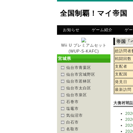
全国制覇！マイ帝国
お知らせ
ゲーム紹介
ゲー
帝国「
Wii U プレミアムセット
総訪問者
(WUP-S-KAFC)
宮城県
戦闘回数
支配者
仙台市青葉区
支配国
仙台市宮城野区
仙台市若林区
発見日
仙台市太白区
最新訪問
仙台市泉区
石巻市
大衡村戦
塩竈市
202
気仙沼市
202
白石市
202
名取市
202